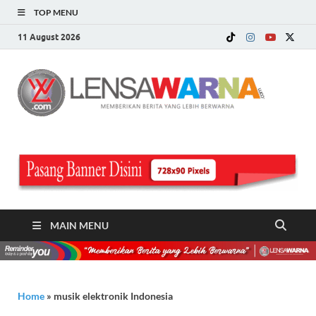
TOP MENU
11 August 2026
LE
Memberi
Berita ya
WA
Lebih
Berwarn
.c
MAIN MENU
Home
»
musik elektronik Indonesia