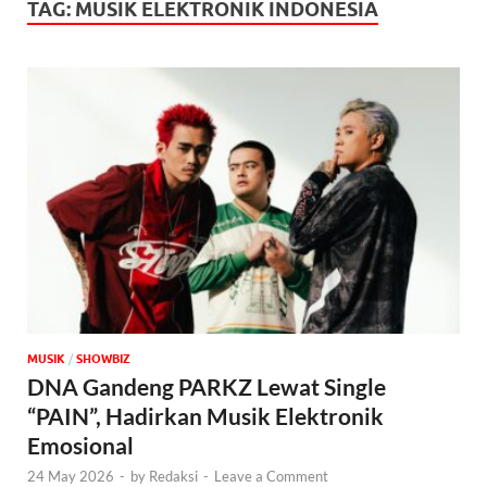
TAG:
MUSIK ELEKTRONIK INDONESIA
MUSIK
/
‎SHOWBIZ
DNA Gandeng PARKZ Lewat Single
“PAIN”, Hadirkan Musik Elektronik
Emosional
24 May 2026
-
by
Redaksi
-
Leave a Comment