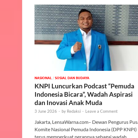
NASIONAL
/
SOSIAL DAN BUDAYA
KNPI Luncurkan Podcast “Pemuda
Indonesia Bicara”, Wadah Aspirasi
dan Inovasi Anak Muda
3 June 2026
-
by
Redaksi
-
Leave a Comment
Jakarta, LensaWarna.com– Dewan Pengurus Pus
Komite Nasional Pemuda Indonesia (DPP KNPI)
terus memperkuat perannya sebagai wadah