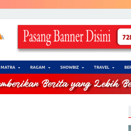
LENSA WARNA .com
Memberikan Berita yang Lebih Berwarna
MATRA
‎RAGAM
‎SHOWBIZ
‎TRAVEL
BE