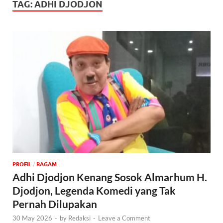
TAG:
ADHI DJODJON
PROFIL
/
‎RAGAM
Adhi Djodjon Kenang Sosok Almarhum H.
Djodjon, Legenda Komedi yang Tak
Pernah Dilupakan
30 May 2026
-
by
Redaksi
-
Leave a Comment