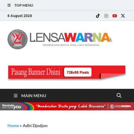
TOP MENU
6 August 2026
LE
Memberi
Berita ya
WA
Lebih
Berwarn
.c
MAIN MENU
Home
»
Adhi Djodjon