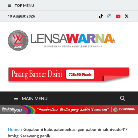
TOP MENU
10 August 2026
LE
Memberi
Berita ya
WA
Lebih
Berwarn
.c
MAIN MENU
Home
»
Gepabumi kabupatenbekasi gempabumimakniyudo4'7
bmkg Karawang panik