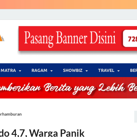
LENSA WARNA .com
Memberikan Berita yang Lebih Berwarna
MATRA
‎RAGAM
‎SHOWBIZ
‎TRAVEL
BE
Berhamburan
o 4,7, Warga Panik