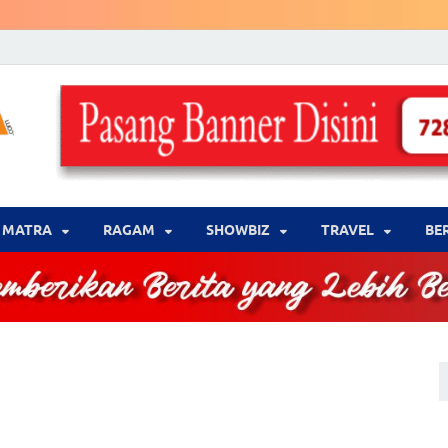
LENSA WARNA .com
Memberikan Berita yang Lebih Berwarna
MATRA
‎RAGAM
‎SHOWBIZ
‎TRAVEL
BE