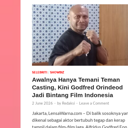
SELEBRITI
/
‎SHOWBIZ
Awalnya Hanya Temani Teman
Casting, Kini Godfred Orindeod
Jadi Bintang Film Indonesia
2 June 2026
-
by
Redaksi
-
Leave a Comment
Jakarta, LensaWarna.com – Di balik sosoknya ya
dikenal sebagai aktor bertubuh tegap dan kerap
tampil dalam film-film laga, Alfridus Godfred Eon