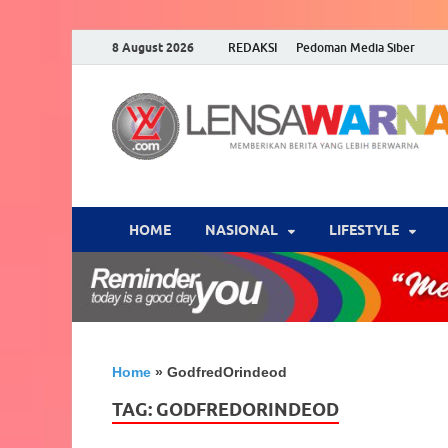
8 August 2026
REDAKSI
Pedoman Media Siber
HOME
NASIONAL
‎LIFESTYLE
Home
»
GodfredOrindeod
TAG:
GODFREDORINDEOD