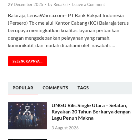
29 December 2025
-
by
Redaksi
-
Leave a Comment
Balaraja, LensaWarna.com– PT Bank Rakyat Indonesia
(Persero) Tbk melalui Kantor Cabang (KC) Balaraja terus
berupaya meningkatkan kualitas layanan perbankan
dengan mengedepankan pelayanan yang ramah,
komunikatif, dan mudah dipahami oleh nasabah. …
SELENGKAPNYA...
POPULAR
COMMENTS
TAGS
UNGU Rilis Single Utara – Selatan,
Rayakan 30 Tahun Berkarya dengan
Lagu Penuh Makna
3 August 2026