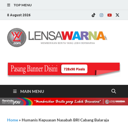
TOP MENU
8 August 2026
LE
Memberi
Berita ya
WA
Lebih
Berwarn
.c
MAIN MENU
Home
»
Humanis Kepuasan Nasabah BRI Cabang Balaraja