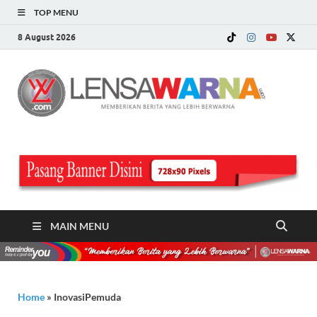
TOP MENU
8 August 2026
LE
Memberi
Berita ya
WA
Lebih
Berwarn
.c
MAIN MENU
Home
»
InovasiPemuda