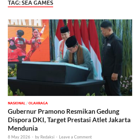
TAG:
SEA GAMES
NASIONAL
/
OLAHRAGA
Gubernur Pramono Resmikan Gedung
Dispora DKI, Target Prestasi Atlet Jakarta
Mendunia
8 May 2026
-
by
Redaksi
-
Leave a Comment