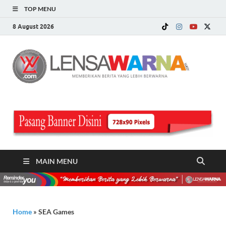
TOP MENU
8 August 2026
LE
Memberi
Berita ya
WA
Lebih
Berwarn
.c
MAIN MENU
Home
»
SEA Games