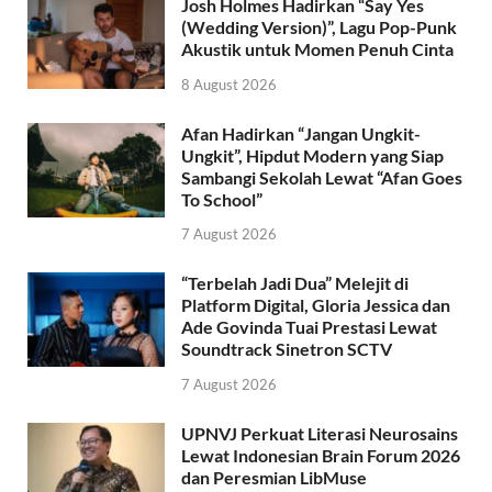
Josh Holmes Hadirkan “Say Yes
(Wedding Version)”, Lagu Pop-Punk
Akustik untuk Momen Penuh Cinta
8 August 2026
Afan Hadirkan “Jangan Ungkit-
Ungkit”, Hipdut Modern yang Siap
Sambangi Sekolah Lewat “Afan Goes
To School”
7 August 2026
“Terbelah Jadi Dua” Melejit di
Platform Digital, Gloria Jessica dan
Ade Govinda Tuai Prestasi Lewat
Soundtrack Sinetron SCTV
7 August 2026
UPNVJ Perkuat Literasi Neurosains
Lewat Indonesian Brain Forum 2026
dan Peresmian LibMuse