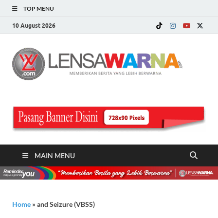
TOP MENU
10 August 2026
LE
Memberi
Berita ya
WA
Lebih
Berwarn
.c
MAIN MENU
Home
»
and Seizure (VBSS)