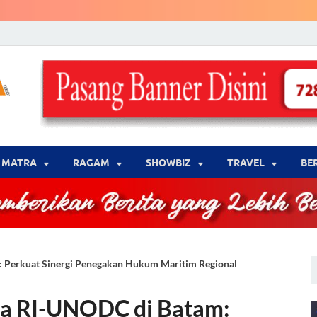
LENSA WARNA .com
Memberikan Berita yang Lebih Berwarna
MATRA
‎RAGAM
‎SHOWBIZ
‎TRAVEL
BE
 Perkuat Sinergi Penegakan Hukum Maritim Regional
la RI-UNODC di Batam: