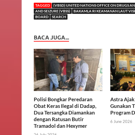
TAGGED
(VBSD) UNITED NATIONS OFFICE ON DRUGS A
AND SEIZURE (VBSS)
BAKAMLA RI KEAMANAN LAUT VIS
BOARD
SEARCH
BACA JUGA...
Polisi Bongkar Peredaran
Astra Aja
Obat Keras Ilegal di Dadap,
Gunakan T
Dua Tersangka Diamankan
Program D
dengan Ratusan Butir
6 June 2026
Tramadol dan Hexymer
26 July 2026