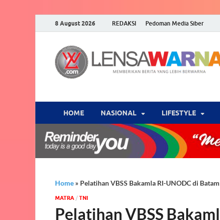
8 August 2026
REDAKSI
Pedoman Media Siber
HOME
NASIONAL
‎LIFESTYLE
Home
»
Pelatihan VBSS Bakamla RI-UNODC di Batam:
MATRA
/
TNI
Pelatihan VBSS Bakam