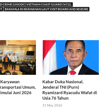
ND CRIME (UNODC) VIETNAM COAST GUARD (VCG).
IT
BAKAMLA RI KEAMANAN LAUT VISIT BOARD AND SEIZURE
k Karyawan
Kabar Duka Nasional,
ransportasi Umum,
Jenderal TNI (Purn)
imulai Juni 2026
Ryamizard Ryacudu Wafat di
Usia 76 Tahun
31 May 2026