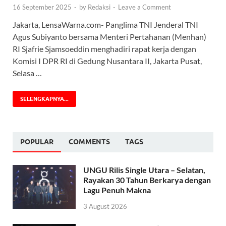
16 September 2025
-
by
Redaksi
-
Leave a Comment
Jakarta, LensaWarna.com- Panglima TNI Jenderal TNI
Agus Subiyanto bersama Menteri Pertahanan (Menhan)
RI Sjafrie Sjamsoeddin menghadiri rapat kerja dengan
Komisi I DPR RI di Gedung Nusantara II, Jakarta Pusat,
Selasa …
SELENGKAPNYA...
POPULAR
COMMENTS
TAGS
UNGU Rilis Single Utara – Selatan,
Rayakan 30 Tahun Berkarya dengan
Lagu Penuh Makna
3 August 2026