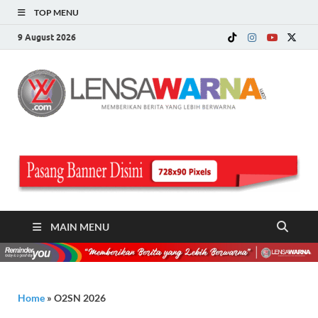
TOP MENU
9 August 2026
LE
Memberi
Berita ya
WA
Lebih
Berwarn
.c
MAIN MENU
Home
»
O2SN 2026