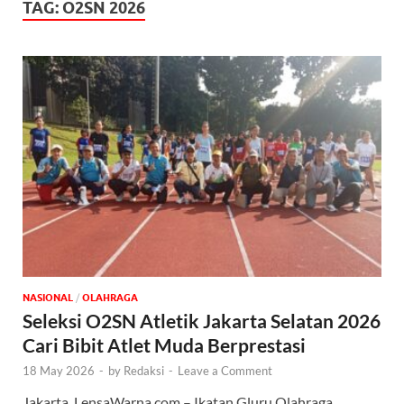
TAG:
O2SN 2026
NASIONAL
/
OLAHRAGA
Seleksi O2SN Atletik Jakarta Selatan 2026
Cari Bibit Atlet Muda Berprestasi
18 May 2026
-
by
Redaksi
-
Leave a Comment
Jakarta, LensaWarna.com – Ikatan Gluru Olahraga