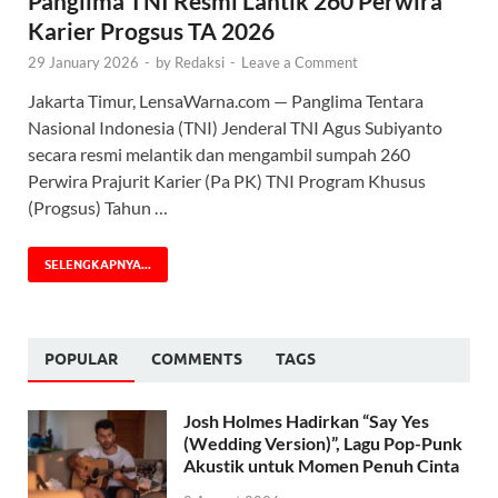
Panglima TNI Resmi Lantik 260 Perwira
Karier Progsus TA 2026
29 January 2026
-
by
Redaksi
-
Leave a Comment
Jakarta Timur, LensaWarna.com — Panglima Tentara
Nasional Indonesia (TNI) Jenderal TNI Agus Subiyanto
secara resmi melantik dan mengambil sumpah 260
Perwira Prajurit Karier (Pa PK) TNI Program Khusus
(Progsus) Tahun …
SELENGKAPNYA...
POPULAR
COMMENTS
TAGS
Josh Holmes Hadirkan “Say Yes
(Wedding Version)”, Lagu Pop-Punk
Akustik untuk Momen Penuh Cinta