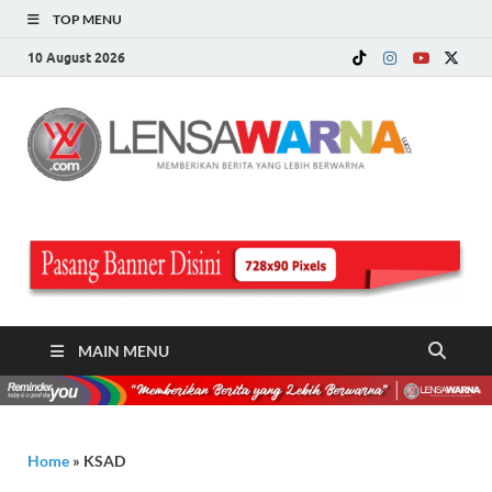
TOP MENU
10 August 2026
LE
Memberi
Berita ya
WA
Lebih
Berwarn
.c
MAIN MENU
Home
»
KSAD