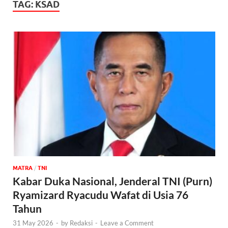
TAG:
KSAD
MATRA
/
TNI
Kabar Duka Nasional, Jenderal TNI (Purn)
Ryamizard Ryacudu Wafat di Usia 76
Tahun
31 May 2026
-
by
Redaksi
-
Leave a Comment