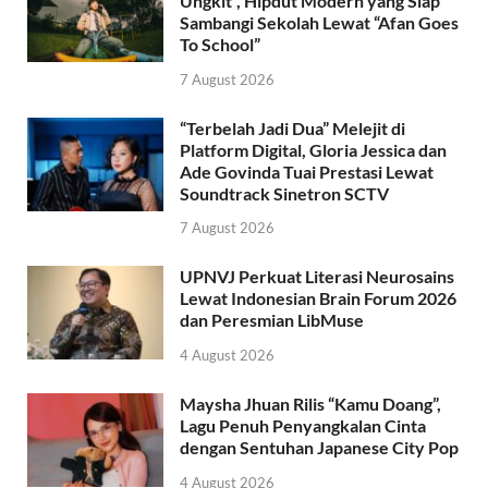
Ungkit”, Hipdut Modern yang Siap
Sambangi Sekolah Lewat “Afan Goes
To School”
7 August 2026
“Terbelah Jadi Dua” Melejit di
Platform Digital, Gloria Jessica dan
Ade Govinda Tuai Prestasi Lewat
Soundtrack Sinetron SCTV
7 August 2026
UPNVJ Perkuat Literasi Neurosains
Lewat Indonesian Brain Forum 2026
dan Peresmian LibMuse
4 August 2026
Maysha Jhuan Rilis “Kamu Doang”,
Lagu Penuh Penyangkalan Cinta
dengan Sentuhan Japanese City Pop
4 August 2026