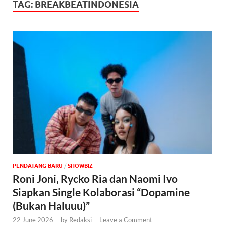
TAG:
BREAKBEATINDONESIA
PENDATANG BARU
/
‎SHOWBIZ
Roni Joni, Rycko Ria dan Naomi Ivo
Siapkan Single Kolaborasi “Dopamine
(Bukan Haluuu)”
22 June 2026
-
by
Redaksi
-
Leave a Comment