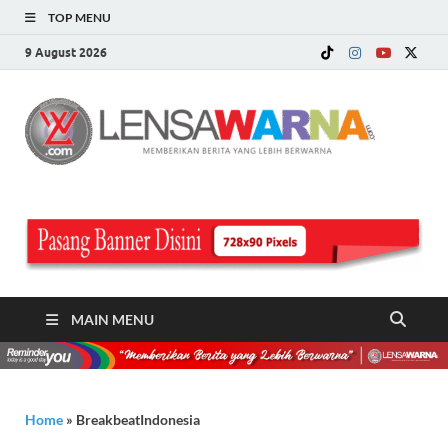
TOP MENU
9 August 2026
LE
Memberi
Berita ya
WA
Lebih
Berwarn
.c
MAIN MENU
Home
»
BreakbeatIndonesia