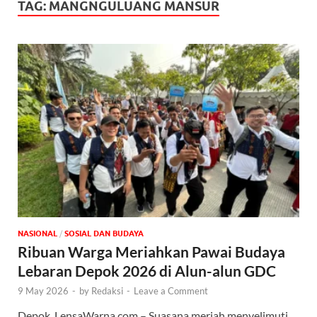
TAG:
MANGNGULUANG MANSUR
NASIONAL
/
SOSIAL DAN BUDAYA
Ribuan Warga Meriahkan Pawai Budaya
Lebaran Depok 2026 di Alun-alun GDC
9 May 2026
-
by
Redaksi
-
Leave a Comment
Depok, LensaWarna.com – Suasana meriah menyelimuti