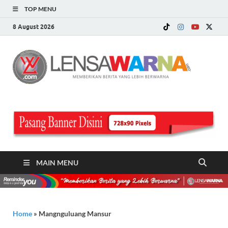
TOP MENU
8 August 2026
LE
Memberi
Berita ya
WA
Lebih
Berwarn
.c
MAIN MENU
Home
»
Mangnguluang Mansur