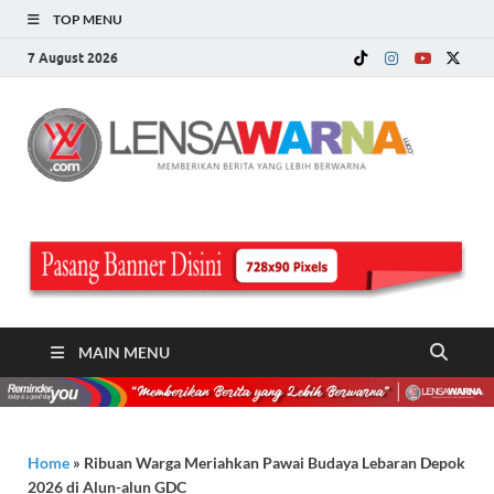
TOP MENU
7 August 2026
LE
Memberi
Berita ya
WA
Lebih
Berwarn
.c
MAIN MENU
Home
»
Ribuan Warga Meriahkan Pawai Budaya Lebaran Depok
2026 di Alun-alun GDC