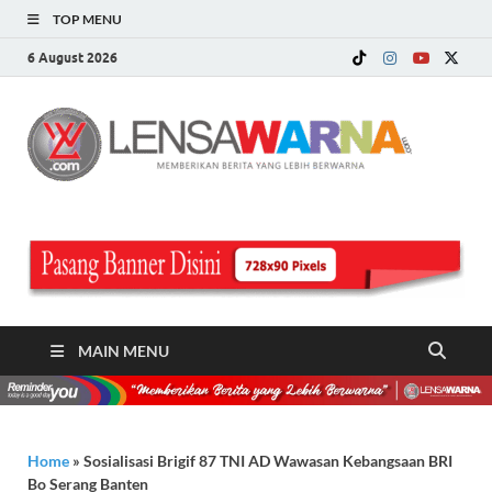
TOP MENU
6 August 2026
LE
Memberi
Berita ya
WA
Lebih
Berwarn
.c
MAIN MENU
Home
»
Sosialisasi Brigif 87 TNI AD Wawasan Kebangsaan BRI
Bo Serang Banten