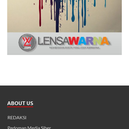
ABOUT US
REDAKSI
Pedoman Media Siber