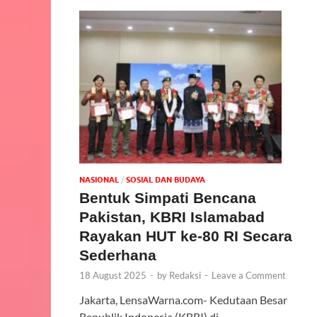
NASIONAL
/
SOSIAL DAN BUDAYA
Bentuk Simpati Bencana
Pakistan, KBRI Islamabad
Rayakan HUT ke-80 RI Secara
Sederhana
18 August 2025
-
by
Redaksi
-
Leave a Comment
Jakarta, LensaWarna.com- Kedutaan Besar
Republik Indonesia (KBRI) di