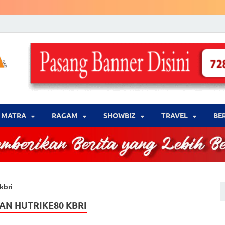
LENSA WARNA .com
Memberikan Berita yang Lebih Berwarna
MATRA
‎RAGAM
‎SHOWBIZ
‎TRAVEL
BE
kbri
AN HUTRIKE80 KBRI