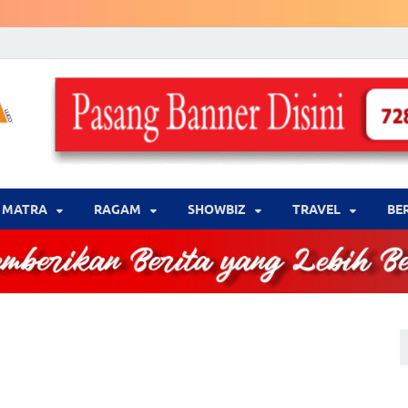
LENSA WARNA .com
Memberikan Berita yang Lebih Berwarna
MATRA
‎RAGAM
‎SHOWBIZ
‎TRAVEL
BE