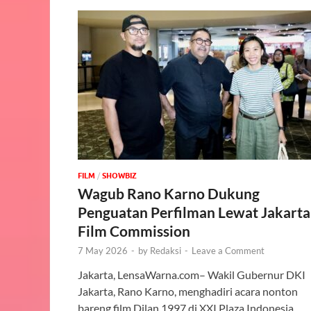
FILM
/
‎SHOWBIZ
Wagub Rano Karno Dukung
Penguatan Perfilman Lewat Jakarta
Film Commission
7 May 2026
-
by
Redaksi
-
Leave a Comment
Jakarta, LensaWarna.com– Wakil Gubernur DKI
Jakarta, Rano Karno, menghadiri acara nonton
bareng film Dilan 1997 di XXI Plaza Indonesia,