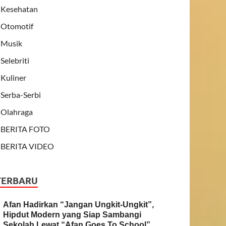
Kesehatan
Otomotif
Musik
Selebriti
Kuliner
Serba-Serbi
Olahraga
BERITA FOTO
BERITA VIDEO
TERBARU
Afan Hadirkan “Jangan Ungkit-Ungkit”,
Hipdut Modern yang Siap Sambangi
Sekolah Lewat “Afan Goes To School”