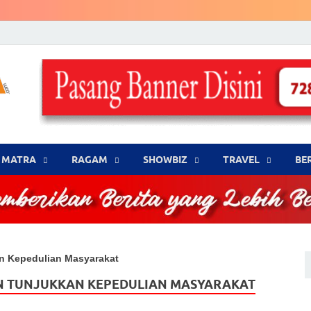
LENSA WARNA .com
Memberikan Berita yang Lebih Berwarna
MATRA
‎RAGAM
‎SHOWBIZ
‎TRAVEL
BE
n Kepedulian Masyarakat
ON TUNJUKKAN KEPEDULIAN MASYARAKAT