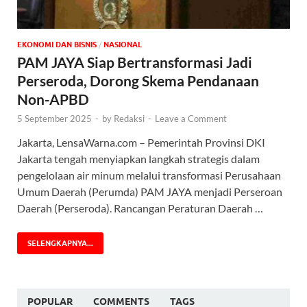
EKONOMI DAN BISNIS
/
NASIONAL
PAM JAYA Siap Bertransformasi Jadi
Perseroda, Dorong Skema Pendanaan
Non-APBD
5 September 2025
-
by
Redaksi
-
Leave a Comment
Jakarta, LensaWarna.com – Pemerintah Provinsi DKI
Jakarta tengah menyiapkan langkah strategis dalam
pengelolaan air minum melalui transformasi Perusahaan
Umum Daerah (Perumda) PAM JAYA menjadi Perseroan
Daerah (Perseroda). Rancangan Peraturan Daerah …
SELENGKAPNYA...
POPULAR
COMMENTS
TAGS