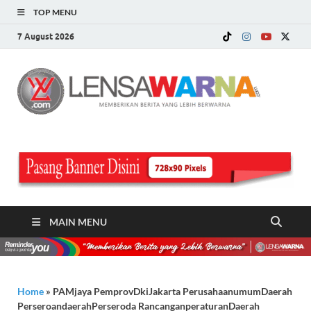
TOP MENU
7 August 2026
LE
Memberi
Berita ya
WA
Lebih
Berwarn
.c
MAIN MENU
Home
»
PAMjaya PemprovDkiJakarta PerusahaanumumDaerah
PerseroandaerahPerseroda RancanganperaturanDaerah