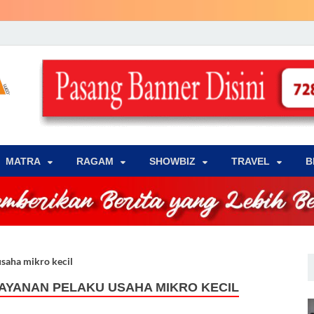
LENSA WARNA .com
Memberikan Berita yang Lebih Berwarna
MATRA
‎RAGAM
‎SHOWBIZ
‎TRAVEL
B
aha mikro kecil
AYANAN PELAKU USAHA MIKRO KECIL