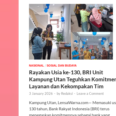
/
NASIONAL
SOSIAL DAN BUDAYA
Rayakan Usia ke-130, BRI Unit
Kampung Utan Teguhkan Komitme
Layanan dan Kekompakan Tim
3 January 2026
-
by
Redaksi
-
Leave a Comment
Kampung Utan, LensaWarna.com— Memasuki us
130 tahun, Bank Rakyat Indonesia (BRI) terus
menegaskan komitmennya sebagai bank yang