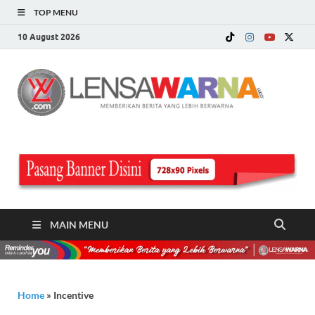
TOP MENU
10 August 2026
LE
Memberi
Berita ya
WA
Lebih
Berwarn
.c
MAIN MENU
Home
»
Incentive