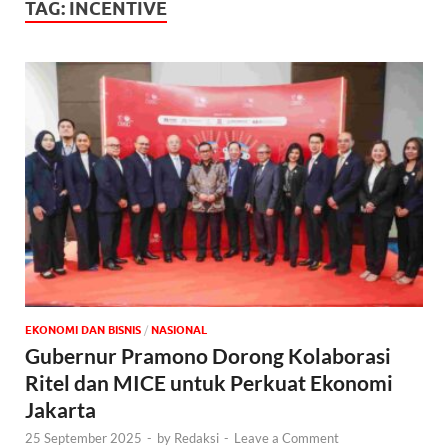
TAG:
INCENTIVE
EKONOMI DAN BISNIS
/
NASIONAL
Gubernur Pramono Dorong Kolaborasi
Ritel dan MICE untuk Perkuat Ekonomi
Jakarta
25 September 2025
-
by
Redaksi
-
Leave a Comment