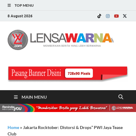
TOP MENU
8 August 2026
LE
Memberi
Berita ya
WA
Lebih
Berwarn
.c
MAIN MENU
Home
»
Jakarta Rocktober: Distorsi & Drops” PWI Jaya Tease
Club