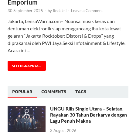
Emporium
30 September 2025
-
by
Redaksi
-
Leave a Comment
Jakarta, LensaWarna.com– Nuansa musik keras dan
dentuman elektronik siap mengguncang ibu kota lewat
gelaran “Jakarta Rocktober: Distorsi & Drops” yang
diprakarsai oleh PWI Jaya Seksi Infotainment & Lifestyle.
Acara ini …
SELENGKAPNYA...
POPULAR
COMMENTS
TAGS
UNGU Rilis Single Utara – Selatan,
Rayakan 30 Tahun Berkarya dengan
Lagu Penuh Makna
3 August 2026