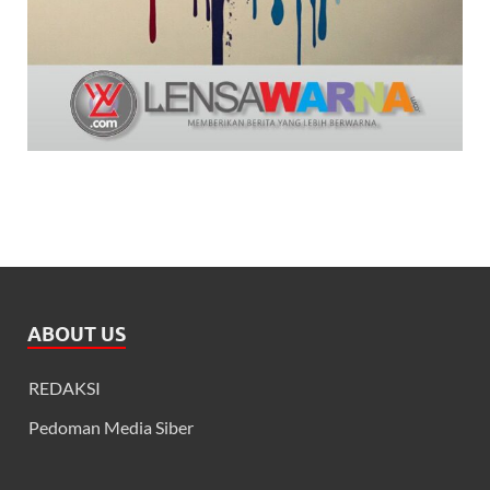
ABOUT US
REDAKSI
Pedoman Media Siber