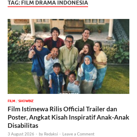
TAG:
FILM DRAMA INDONESIA
FILM
/
‎SHOWBIZ
Film Istimewa Rilis Official Trailer dan
Poster, Angkat Kisah Inspiratif Anak-Anak
Disabilitas
3 August 2026
-
by
Redaksi
-
Leave a Comment