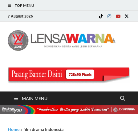
TOP MENU
7 August 2026
LE
Memberi
Berita ya
WA
Lebih
Berwarn
.c
MAIN MENU
Home
»
film drama Indonesia