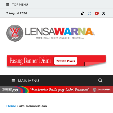
TOP MENU
7 August 2026
LE
Memberi
Berita ya
WA
Lebih
Berwarn
.c
MAIN MENU
Home
»
aksi kemanusiaan