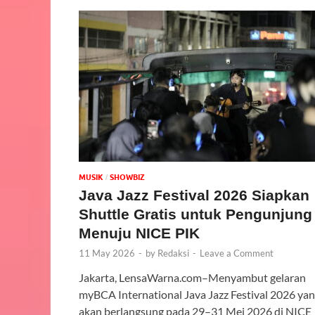
MUSIK
‎SHOWBIZ
/
Java Jazz Festival 2026 Siapkan
Shuttle Gratis untuk Pengunjung
Menuju NICE PIK
11 May 2026
-
by
Redaksi
-
Leave a Comment
Jakarta, LensaWarna.com–Menyambut gelaran
myBCA International Java Jazz Festival 2026 ya
akan berlangsung pada 29–31 Mei 2026 di NICE