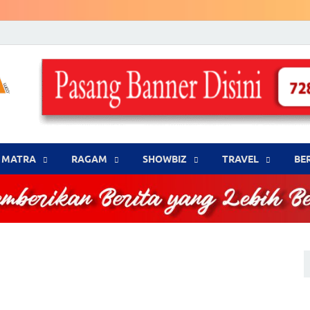
LENSA WARNA .com
Memberikan Berita yang Lebih Berwarna
MATRA
‎RAGAM
‎SHOWBIZ
‎TRAVEL
BE