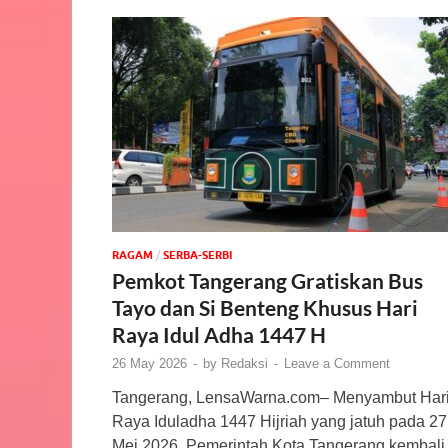
‎RAGAM
/
SERBA-SERBI
Pemkot Tangerang Gratiskan Bus
Tayo dan Si Benteng Khusus Hari
Raya Idul Adha 1447 H
26 May 2026
-
by
Redaksi
-
Leave a Comment
Tangerang, LensaWarna.com– Menyambut Har
Raya Iduladha 1447 Hijriah yang jatuh pada 27
Mei 2026, Pemerintah Kota Tangerang kembali