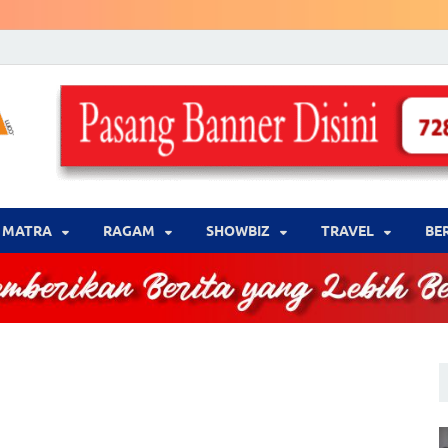
LENSA WARNA .com
Memberikan Berita yang Lebih Berwarna
MATRA
‎RAGAM
‎SHOWBIZ
‎TRAVEL
BE