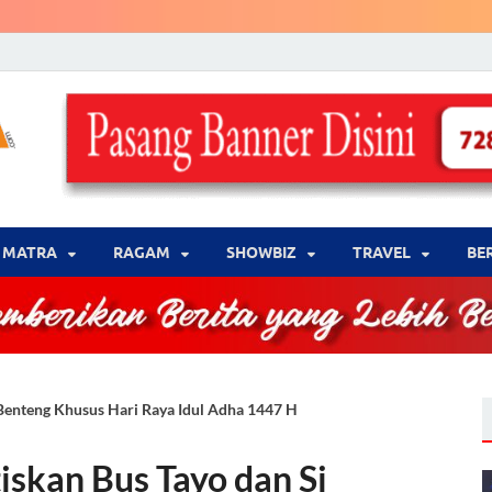
LENSA WARNA .com
Memberikan Berita yang Lebih Berwarna
MATRA
‎RAGAM
‎SHOWBIZ
‎TRAVEL
BE
Benteng Khusus Hari Raya Idul Adha 1447 H
skan Bus Tayo dan Si