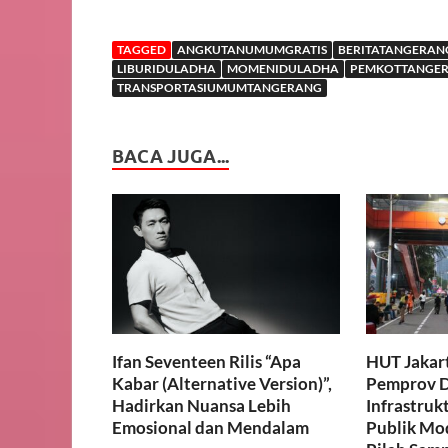
TAGGED
ANGKUTANUMUMGRATIS
BERITATANGERAN
LIBURIDULADHA
MOMENIDULADHA
PEMKOTTANGE
TRANSPORTASIUMUMTANGERANG
BACA JUGA...
Ifan Seventeen Rilis “Apa
HUT Jakart
Kabar (Alternative Version)”,
Pemprov D
Hadirkan Nuansa Lebih
Infrastruk
Emosional dan Mendalam
Publik Mo