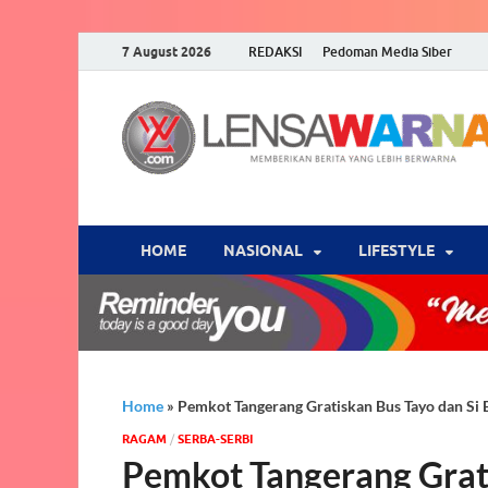
7 August 2026
REDAKSI
Pedoman Media Siber
HOME
NASIONAL
‎LIFESTYLE
Home
»
Pemkot Tangerang Gratiskan Bus Tayo dan Si 
‎RAGAM
/
SERBA-SERBI
Pemkot Tangerang Grati