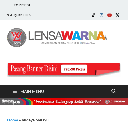
TOP MENU
9 August 2026
LE
Memberi
Berita ya
WA
Lebih
Berwarn
.c
MAIN MENU
Home
»
budaya Melayu