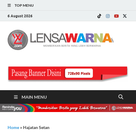
TOP MENU
6 August 2026
LE
Memberi
Berita ya
WA
Lebih
Berwarn
.c
MAIN MENU
Home
»
Hajatan Setan