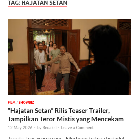
TAG:
HAJATAN SETAN
FILM
/
‎SHOWBIZ
“Hajatan Setan” Rilis Teaser Trailer,
Tampilkan Teror Mistis yang Mencekam
12 May 2026
-
by
Redaksi
-
Leave a Comment
Jakarta, Lensawarna.com – Film horor terbaru berjudul