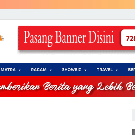
LENSA WARNA .com
Memberikan Berita yang Lebih Berwarna
MATRA
‎RAGAM
‎SHOWBIZ
‎TRAVEL
BE