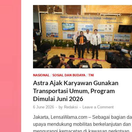
NASIONAL
/
SOSIAL DAN BUDAYA
/
TNI
Astra Ajak Karyawan Gunakan
Transportasi Umum, Program
Dimulai Juni 2026
6 June 2026
-
by
Redaksi
-
Leave a Comment
Jakarta, LensaWarna.com – Sebagai bagian da
upaya mendukung mobilitas berkelanjutan dan
mengurangi kemacetan di kawasan perkotaan,