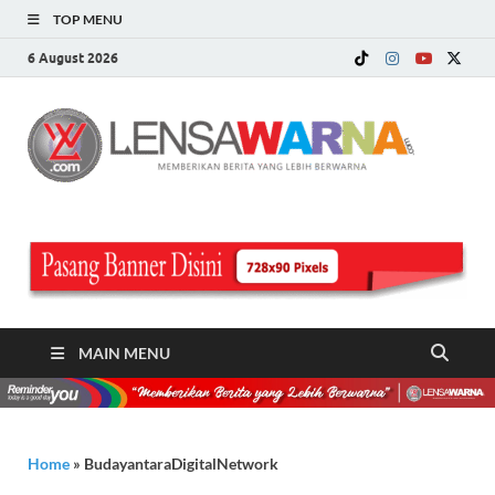
TOP MENU
6 August 2026
LE
Memberi
Berita ya
WA
Lebih
Berwarn
.c
MAIN MENU
Home
»
BudayantaraDigitalNetwork