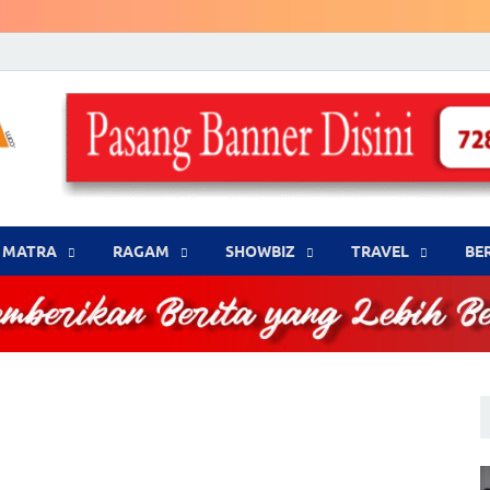
LENSA WARNA .com
Memberikan Berita yang Lebih Berwarna
MATRA
‎RAGAM
‎SHOWBIZ
‎TRAVEL
BE