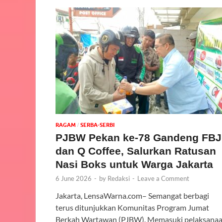
‎RAGAM
SERBA-SERBI
/
PJBW Pekan ke-78 Gandeng FBJ
dan Q Coffee, Salurkan Ratusan
Nasi Boks untuk Warga Jakarta
6 June 2026
-
by
Redaksi
-
Leave a Comment
Jakarta, LensaWarna.com– Semangat berbagi
terus ditunjukkan Komunitas Program Jumat
Berkah Wartawan (PJBW). Memasuki pelaksana