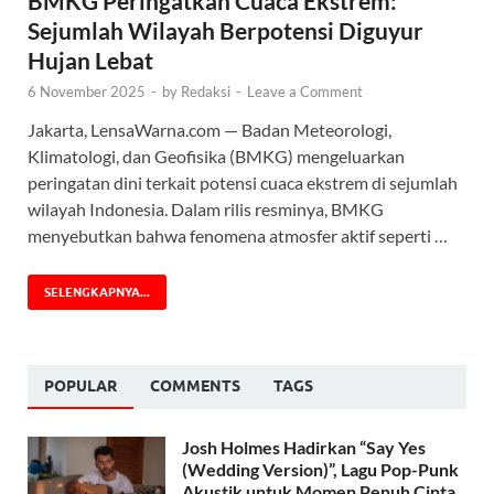
BMKG Peringatkan Cuaca Ekstrem:
Sejumlah Wilayah Berpotensi Diguyur
Hujan Lebat
6 November 2025
-
by
Redaksi
-
Leave a Comment
Jakarta, LensaWarna.com — Badan Meteorologi,
Klimatologi, dan Geofisika (BMKG) mengeluarkan
peringatan dini terkait potensi cuaca ekstrem di sejumlah
wilayah Indonesia. Dalam rilis resminya, BMKG
menyebutkan bahwa fenomena atmosfer aktif seperti …
SELENGKAPNYA...
POPULAR
COMMENTS
TAGS
Josh Holmes Hadirkan “Say Yes
(Wedding Version)”, Lagu Pop-Punk
Akustik untuk Momen Penuh Cinta