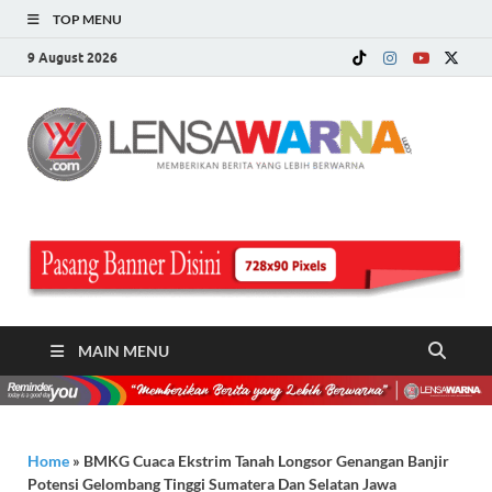
TOP MENU
9 August 2026
LE
Memberi
Berita ya
WA
Lebih
Berwarn
.c
MAIN MENU
Home
»
BMKG Cuaca Ekstrim Tanah Longsor Genangan Banjir
Potensi Gelombang Tinggi Sumatera Dan Selatan Jawa