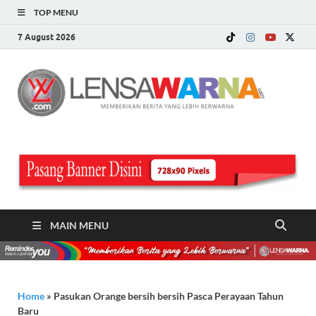
TOP MENU
7 August 2026
LE
Memberi
Berita ya
WA
Lebih
Berwarn
.c
MAIN MENU
Home
»
Pasukan Orange bersih bersih Pasca Perayaan Tahun
Baru