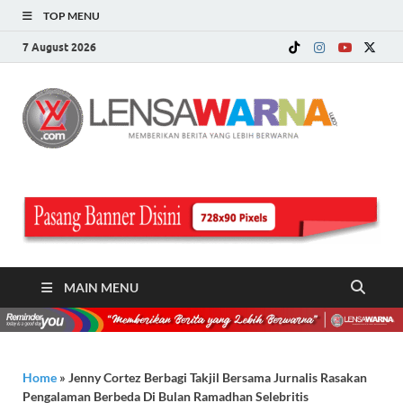
TOP MENU
7 August 2026
LE
Memberi
Berita ya
WA
Lebih
Berwarn
.c
MAIN MENU
Home
»
Jenny Cortez Berbagi Takjil Bersama Jurnalis Rasakan
Pengalaman Berbeda Di Bulan Ramadhan Selebritis