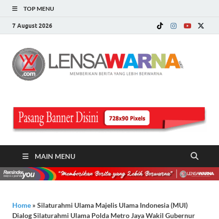
TOP MENU
7 August 2026
LE
Memberi
Berita ya
WA
Lebih
Berwarn
.c
MAIN MENU
Home
»
Silaturahmi Ulama Majelis Ulama Indonesia (MUI)
Dialog Silaturahmi Ulama Polda Metro Jaya Wakil Gubernur