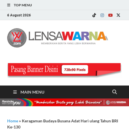
TOP MENU
6 August 2026
LE
Memberi
Berita ya
WA
Lebih
Berwarn
.c
MAIN MENU
Home
»
Keragaman Budaya Busana Adat Hari ulang Tahun BRI
Ke-130