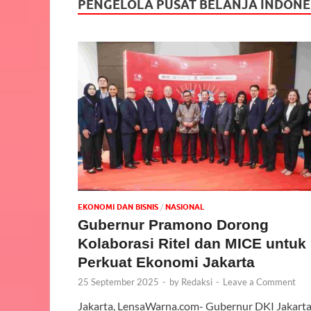
PENGELOLA PUSAT BELANJA INDONES
EKONOMI DAN BISNIS
/
NASIONAL
Gubernur Pramono Dorong
Kolaborasi Ritel dan MICE untuk
Perkuat Ekonomi Jakarta
25 September 2025
-
by
Redaksi
-
Leave a Comment
Jakarta, LensaWarna.com- Gubernur DKI Jakart