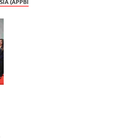
IA (APPBI
a