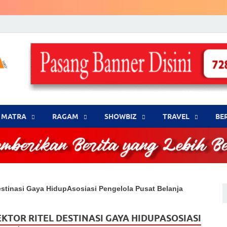
LENSA WARNA .com
Memberikan Berita yang Lebih Berwarna
MATRA
‎RAGAM
‎SHOWBIZ
‎TRAVEL
BE
Destinasi Gaya HidupAsosiasi Pengelola Pusat Belanja
KTOR RITEL DESTINASI GAYA HIDUPASOSIASI