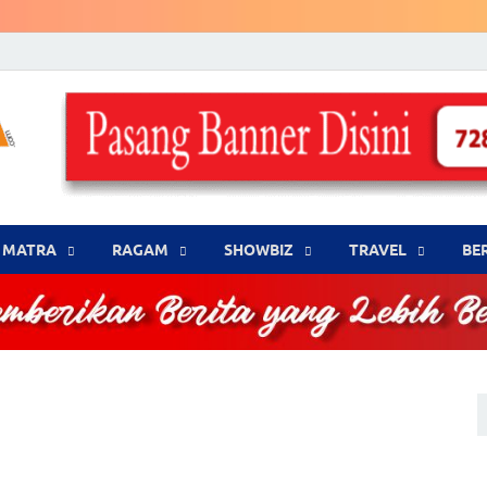
LENSA WARNA .com
Memberikan Berita yang Lebih Berwarna
MATRA
‎RAGAM
‎SHOWBIZ
‎TRAVEL
BE