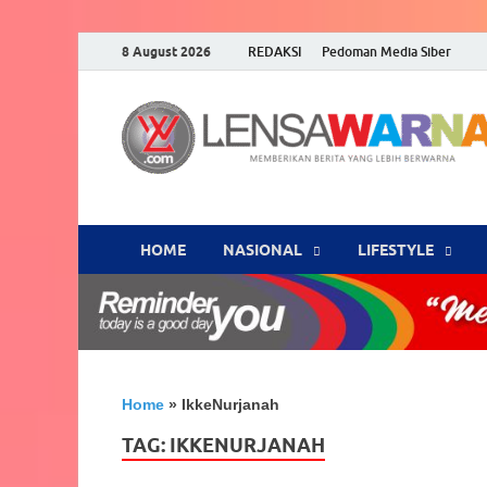
8 August 2026
REDAKSI
Pedoman Media Siber
HOME
NASIONAL
‎LIFESTYLE
Home
»
IkkeNurjanah
TAG:
IKKENURJANAH