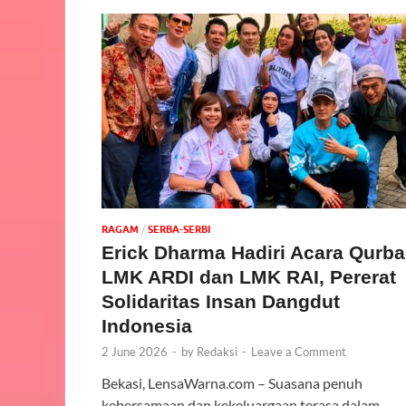
‎RAGAM
/
SERBA-SERBI
Erick Dharma Hadiri Acara Qurb
LMK ARDI dan LMK RAI, Pererat
Solidaritas Insan Dangdut
Indonesia
2 June 2026
-
by
Redaksi
-
Leave a Comment
Bekasi, LensaWarna.com – Suasana penuh
kebersamaan dan kekeluargaan terasa dalam