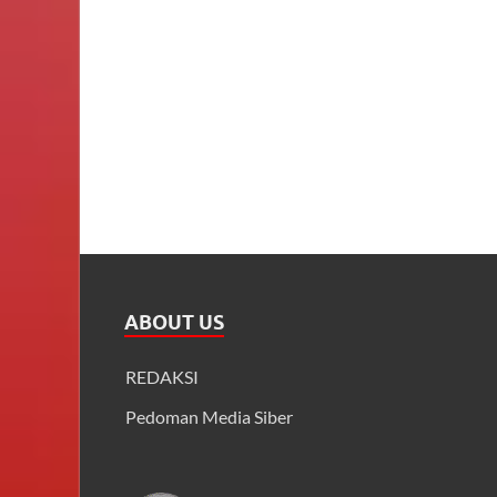
ABOUT US
REDAKSI
Pedoman Media Siber