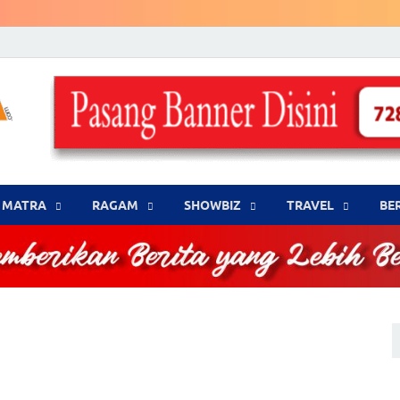
LENSA WARNA .com
Memberikan Berita yang Lebih Berwarna
MATRA
‎RAGAM
‎SHOWBIZ
‎TRAVEL
BE