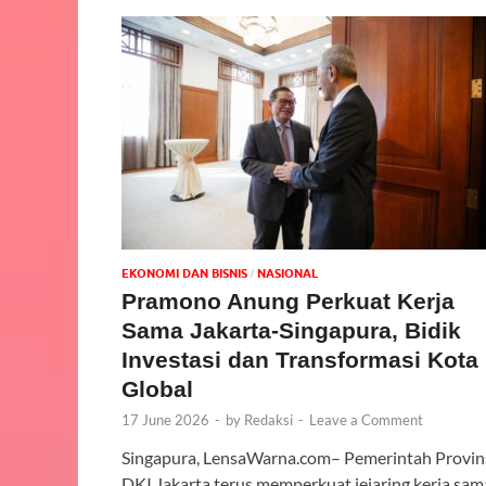
EKONOMI DAN BISNIS
NASIONAL
/
Pramono Anung Perkuat Kerja
Sama Jakarta-Singapura, Bidik
Investasi dan Transformasi Kota
Global
17 June 2026
-
by
Redaksi
-
Leave a Comment
Singapura, LensaWarna.com– Pemerintah Provin
DKI Jakarta terus memperkuat jejaring kerja sam