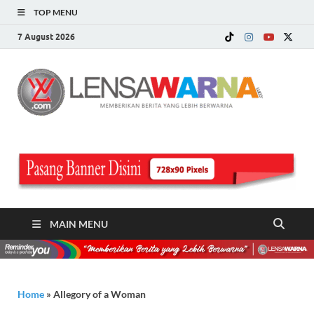
TOP MENU
7 August 2026
LE
Memberi
Berita ya
WA
Lebih
Berwarn
.c
MAIN MENU
Home
»
Allegory of a Woman