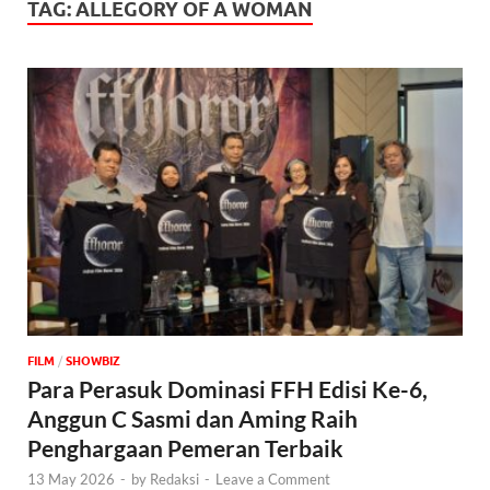
TAG:
ALLEGORY OF A WOMAN
FILM
/
‎SHOWBIZ
Para Perasuk Dominasi FFH Edisi Ke-6,
Anggun C Sasmi dan Aming Raih
Penghargaan Pemeran Terbaik
13 May 2026
-
by
Redaksi
-
Leave a Comment