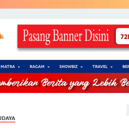
LENSA WARNA .com
Memberikan Berita yang Lebih Berwarna
MATRA
‎RAGAM
‎SHOWBIZ
‎TRAVEL
BE
UDAYA