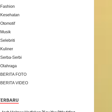
Fashion
Kesehatan
Otomotif
Musik
Selebriti
Kuliner
Serba-Serbi
Olahraga
BERITA FOTO
BERITA VIDEO
TERBARU
Josh Holmes Hadirkan “Say Yes (Wedding