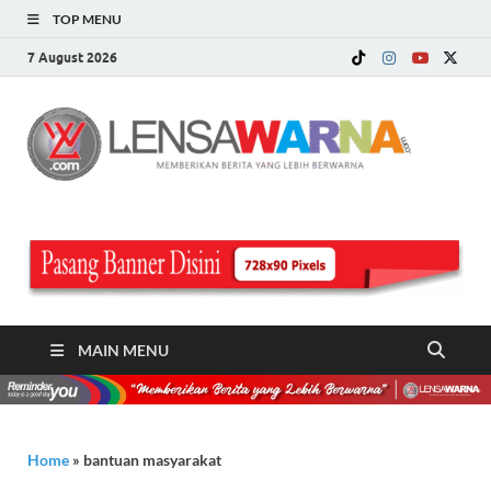
TOP MENU
7 August 2026
LE
Memberi
Berita ya
WA
Lebih
Berwarn
.c
MAIN MENU
Home
»
bantuan masyarakat