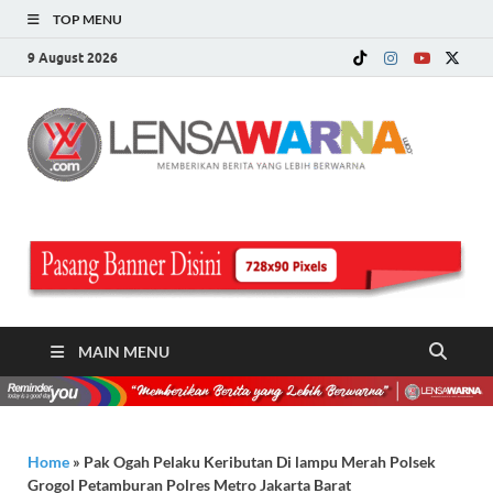
TOP MENU
9 August 2026
LE
Memberi
Berita ya
WA
Lebih
Berwarn
.c
MAIN MENU
Home
»
Pak Ogah Pelaku Keributan Di lampu Merah Polsek
Grogol Petamburan Polres Metro Jakarta Barat