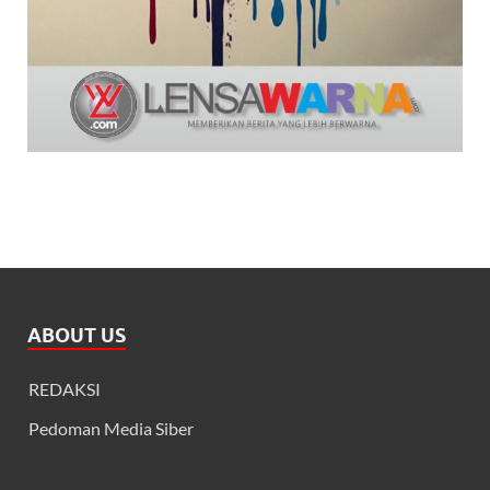
ABOUT US
REDAKSI
Pedoman Media Siber