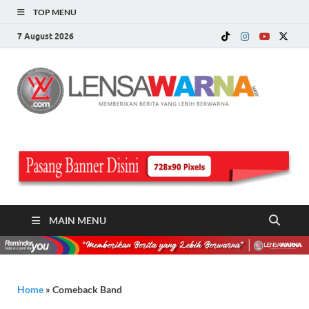
TOP MENU
7 August 2026
LE
Memberi
Berita ya
WA
Lebih
Berwarn
.c
MAIN MENU
Home
»
Comeback Band