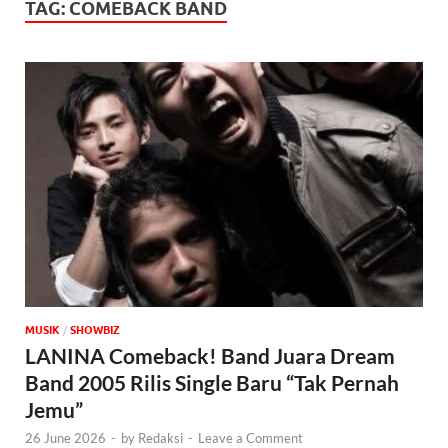
TAG:
COMEBACK BAND
MUSIK
/
‎SHOWBIZ
LANINA Comeback! Band Juara Dream
Band 2005 Rilis Single Baru “Tak Pernah
Jemu”
26 June 2026
-
by
Redaksi
-
Leave a Comment