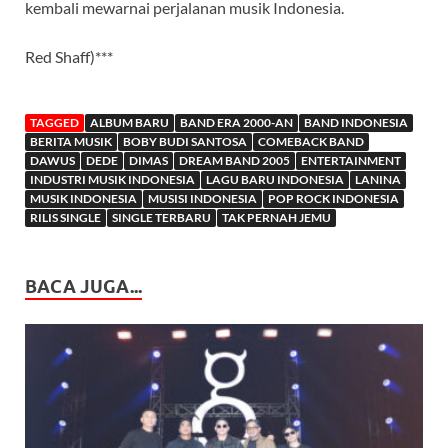
kembali mewarnai perjalanan musik Indonesia.
Red Shaff)***
TAGGED
ALBUM BARU
BAND ERA 2000-AN
BAND INDONESIA
BERITA MUSIK
BOBY BUDI SANTOSA
COMEBACK BAND
DAWUS
DEDE
DIMAS
DREAM BAND 2005
ENTERTAINMENT
INDUSTRI MUSIK INDONESIA
LAGU BARU INDONESIA
LANINA
MUSIK INDONESIA
MUSISI INDONESIA
POP ROCK INDONESIA
RILIS SINGLE
SINGLE TERBARU
TAK PERNAH JEMU
BACA JUGA...