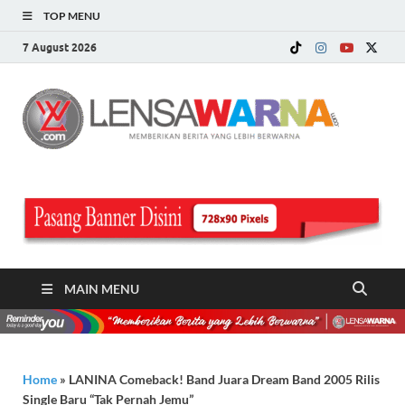
TOP MENU
7 August 2026
LE
Memberi
Berita ya
WA
Lebih
Berwarn
.c
MAIN MENU
Home
»
LANINA Comeback! Band Juara Dream Band 2005 Rilis
Single Baru “Tak Pernah Jemu”